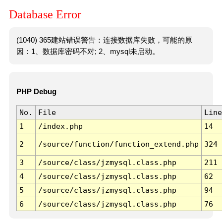
Database Error
(1040) 365建站错误警告：连接数据库失败，可能的原
因：1、数据库密码不对; 2、mysql未启动。
PHP Debug
No.
File
Line
1
/index.php
14
2
/source/function/function_extend.php
324
3
/source/class/jzmysql.class.php
211
4
/source/class/jzmysql.class.php
62
5
/source/class/jzmysql.class.php
94
6
/source/class/jzmysql.class.php
76