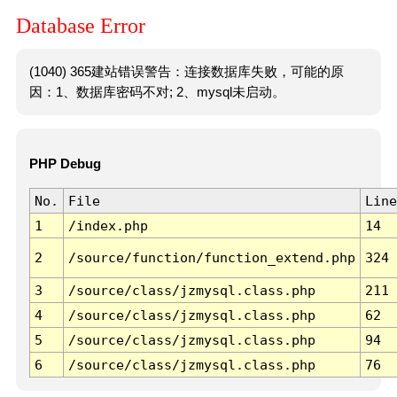
Database Error
(1040) 365建站错误警告：连接数据库失败，可能的原
因：1、数据库密码不对; 2、mysql未启动。
PHP Debug
No.
File
Line
1
/index.php
14
2
/source/function/function_extend.php
324
3
/source/class/jzmysql.class.php
211
4
/source/class/jzmysql.class.php
62
5
/source/class/jzmysql.class.php
94
6
/source/class/jzmysql.class.php
76