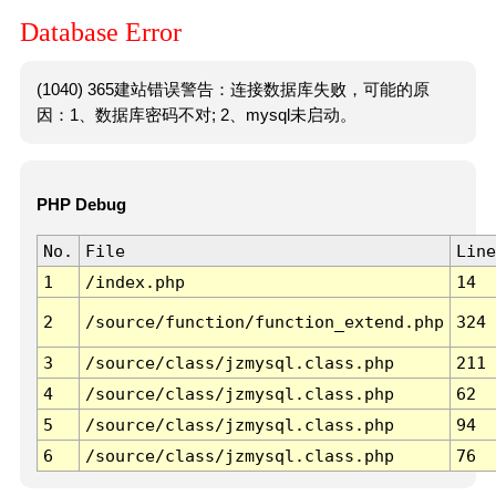
Database Error
(1040) 365建站错误警告：连接数据库失败，可能的原
因：1、数据库密码不对; 2、mysql未启动。
PHP Debug
No.
File
Line
1
/index.php
14
2
/source/function/function_extend.php
324
3
/source/class/jzmysql.class.php
211
4
/source/class/jzmysql.class.php
62
5
/source/class/jzmysql.class.php
94
6
/source/class/jzmysql.class.php
76