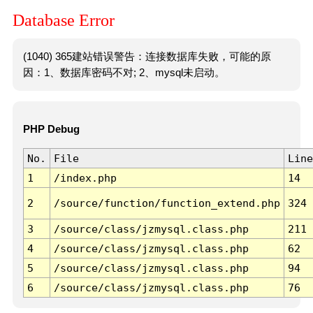
Database Error
(1040) 365建站错误警告：连接数据库失败，可能的原
因：1、数据库密码不对; 2、mysql未启动。
PHP Debug
No.
File
Line
1
/index.php
14
2
/source/function/function_extend.php
324
3
/source/class/jzmysql.class.php
211
4
/source/class/jzmysql.class.php
62
5
/source/class/jzmysql.class.php
94
6
/source/class/jzmysql.class.php
76