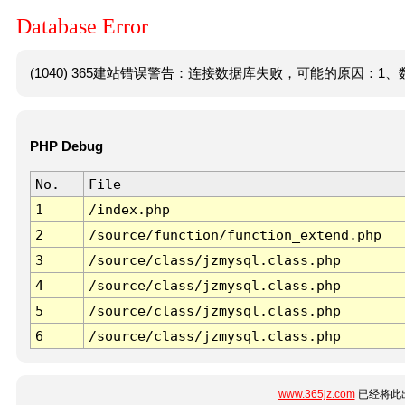
Database Error
(1040) 365建站错误警告：连接数据库失败，可能的原因：1、数
PHP Debug
No.
File
1
/index.php
2
/source/function/function_extend.php
3
/source/class/jzmysql.class.php
4
/source/class/jzmysql.class.php
5
/source/class/jzmysql.class.php
6
/source/class/jzmysql.class.php
www.365jz.com
已经将此