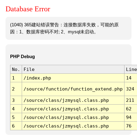
Database Error
(1040) 365建站错误警告：连接数据库失败，可能的原
因：1、数据库密码不对; 2、mysql未启动。
PHP Debug
No.
File
Line
1
/index.php
14
2
/source/function/function_extend.php
324
3
/source/class/jzmysql.class.php
211
4
/source/class/jzmysql.class.php
62
5
/source/class/jzmysql.class.php
94
6
/source/class/jzmysql.class.php
76