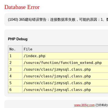
Database Error
(1040) 365建站错误警告：连接数据库失败，可能的原因：1、数
PHP Debug
No.
File
1
/index.php
2
/source/function/function_extend.php
3
/source/class/jzmysql.class.php
4
/source/class/jzmysql.class.php
5
/source/class/jzmysql.class.php
6
/source/class/jzmysql.class.php
www.365jz.com
已经将此