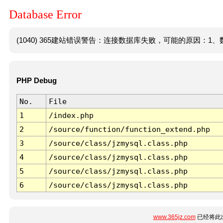
Database Error
(1040) 365建站错误警告：连接数据库失败，可能的原因：1、数
PHP Debug
No.
File
1
/index.php
2
/source/function/function_extend.php
3
/source/class/jzmysql.class.php
4
/source/class/jzmysql.class.php
5
/source/class/jzmysql.class.php
6
/source/class/jzmysql.class.php
www.365jz.com
已经将此