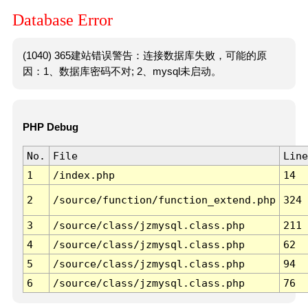
Database Error
(1040) 365建站错误警告：连接数据库失败，可能的原
因：1、数据库密码不对; 2、mysql未启动。
PHP Debug
No.
File
Line
1
/index.php
14
2
/source/function/function_extend.php
324
3
/source/class/jzmysql.class.php
211
4
/source/class/jzmysql.class.php
62
5
/source/class/jzmysql.class.php
94
6
/source/class/jzmysql.class.php
76