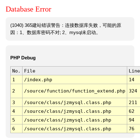
Database Error
(1040) 365建站错误警告：连接数据库失败，可能的原
因：1、数据库密码不对; 2、mysql未启动。
PHP Debug
No.
File
Line
1
/index.php
14
2
/source/function/function_extend.php
324
3
/source/class/jzmysql.class.php
211
4
/source/class/jzmysql.class.php
62
5
/source/class/jzmysql.class.php
94
6
/source/class/jzmysql.class.php
76