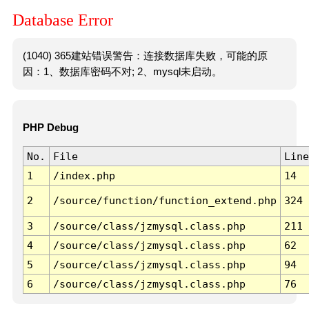
Database Error
(1040) 365建站错误警告：连接数据库失败，可能的原
因：1、数据库密码不对; 2、mysql未启动。
PHP Debug
No.
File
Line
1
/index.php
14
2
/source/function/function_extend.php
324
3
/source/class/jzmysql.class.php
211
4
/source/class/jzmysql.class.php
62
5
/source/class/jzmysql.class.php
94
6
/source/class/jzmysql.class.php
76