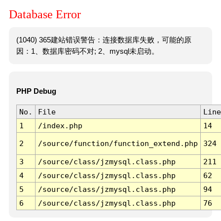
Database Error
(1040) 365建站错误警告：连接数据库失败，可能的原
因：1、数据库密码不对; 2、mysql未启动。
PHP Debug
No.
File
Line
1
/index.php
14
2
/source/function/function_extend.php
324
3
/source/class/jzmysql.class.php
211
4
/source/class/jzmysql.class.php
62
5
/source/class/jzmysql.class.php
94
6
/source/class/jzmysql.class.php
76