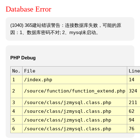
Database Error
(1040) 365建站错误警告：连接数据库失败，可能的原
因：1、数据库密码不对; 2、mysql未启动。
PHP Debug
No.
File
Line
1
/index.php
14
2
/source/function/function_extend.php
324
3
/source/class/jzmysql.class.php
211
4
/source/class/jzmysql.class.php
62
5
/source/class/jzmysql.class.php
94
6
/source/class/jzmysql.class.php
76