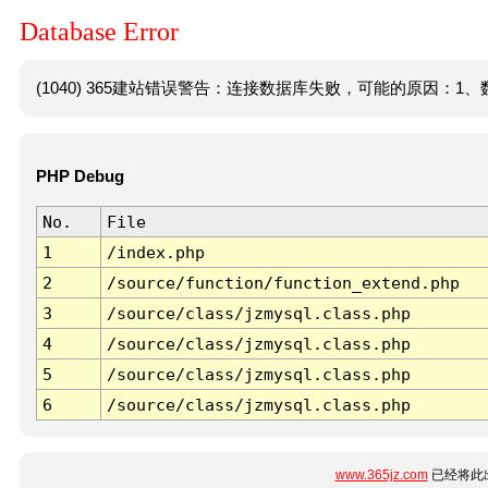
Database Error
(1040) 365建站错误警告：连接数据库失败，可能的原因：1、数
PHP Debug
No.
File
1
/index.php
2
/source/function/function_extend.php
3
/source/class/jzmysql.class.php
4
/source/class/jzmysql.class.php
5
/source/class/jzmysql.class.php
6
/source/class/jzmysql.class.php
www.365jz.com
已经将此