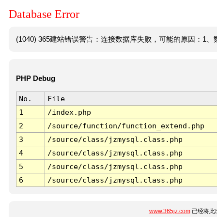
Database Error
(1040) 365建站错误警告：连接数据库失败，可能的原因：1、数
PHP Debug
No.
File
1
/index.php
2
/source/function/function_extend.php
3
/source/class/jzmysql.class.php
4
/source/class/jzmysql.class.php
5
/source/class/jzmysql.class.php
6
/source/class/jzmysql.class.php
www.365jz.com
已经将此