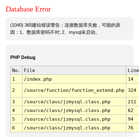
Database Error
(1040) 365建站错误警告：连接数据库失败，可能的原
因：1、数据库密码不对; 2、mysql未启动。
PHP Debug
No.
File
Line
1
/index.php
14
2
/source/function/function_extend.php
324
3
/source/class/jzmysql.class.php
211
4
/source/class/jzmysql.class.php
62
5
/source/class/jzmysql.class.php
94
6
/source/class/jzmysql.class.php
76